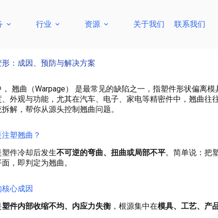
务
行业
资源
关于我们
联系我们
变形：成因、预防与解决方案
， 翘曲（Warpage） 是最常见的缺陷之一，指塑件形状偏
度、外观与功能，尤其在汽车、电子、家电等精密件中，翘曲往
统拆解，帮你从源头控制翘曲问题。
是注塑翘曲？
是塑件冷却后发生
不可逆的弯曲、扭曲或局部不平
。简单说：把塑
平面，即判定为翘曲。
的核心成因
是
塑件内部收缩不均、内应力失衡
，根源集中在
模具、工艺、产