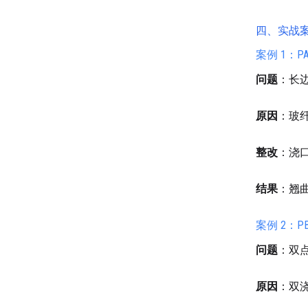
四、实战
案例 1：P
问题
：长
原因
：玻
整改
：浇
结果
：翘
案例 2：P
问题
：双
原因
：双