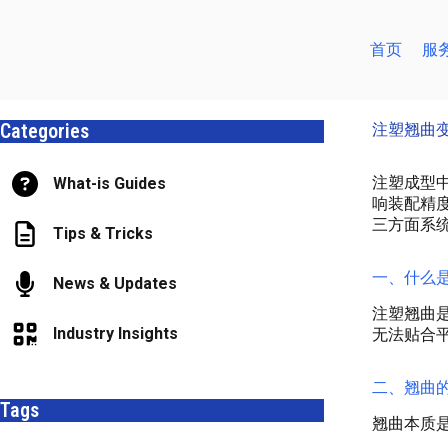
跳
至
首页
服
内
容
Categories
注塑翘曲
注塑成型中
What-is Guides
响装配精
三方面系
Tips & Tricks
一、什么
News & Updates
注塑翘曲
Industry Insights
无法贴合
二、翘曲
Tags
翘曲本质