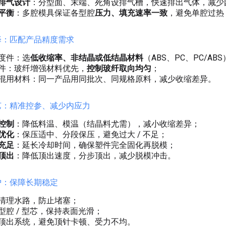
排气设计
：分型面、末端、死角设排气槽，快速排出气体，减少
平衡
：多腔模具保证各型腔
压力、填充速率一致
，避免单腔过热 
选择：匹配产品精度需求
度件：选
低收缩率、非结晶或低结晶材料
（ABS、PC、PC/AB
件：玻纤增强材料优先，
控制玻纤取向均匀
；
混用材料：同一产品用同批次、同规格原料，减少收缩差异。
工艺：精准控参、减少内应力
控制
：降低料温、模温（结晶料尤需），减小收缩差异；
优化
：保压适中、分段保压，避免过大 / 不足；
充足
：延长冷却时间，确保塑件完全固化再脱模；
顶出
：降低顶出速度，分步顶出，减少脱模冲击。
维护：保障长期稳定
清理水路，防止堵塞；
型腔 / 型芯，保持表面光滑；
顶出系统，避免顶针卡顿、受力不均。