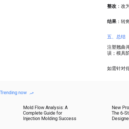
整改
：改
结果
：转角
五、总结
注塑翘曲
误；模具
如需针对
Trending now
Mold Flow Analysis: A
New Pro
Complete Guide for
The 6‑St
Injection Molding Success
Designe