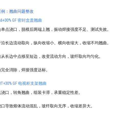
案例：翘曲问题整改
A6+30% GF 密封盒盖翘曲
边单点浇口，脱模后两端上翘，振动焊接强度不足、测试失效。
纤沿长边流动取向，纵向收缩小、横向收缩大，收缩不均翘曲。
口从长边中点移至短边，改变流动方向，玻纤取向均匀化。
曲完全消除，焊接强度达标。
BT+30% GF 电视柜支架翘曲
点浇口，转角翘曲，组装卡滞，承重稳定性差。
浇口导致熔体流动混乱，玻纤取向无序，收缩差异大。