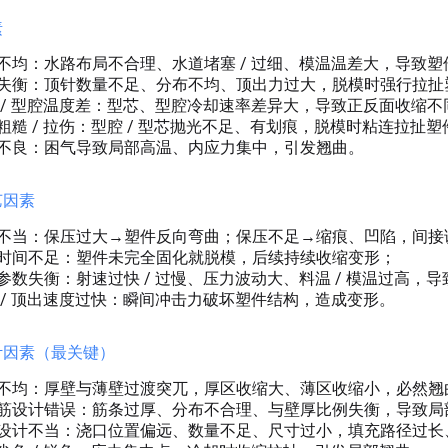
素
不均：水路布局不合理、水道堵塞 / 过细、模温温差大，导致
失衡：顶针数量不足、分布不均、顶出力过大，脱模时强行拉扯
 / 型腔温度差：型芯、型腔冷却速率差异大，导致正反面收缩不
粗糙 / 拉伤：型腔 / 型芯抛光不足、有划痕，脱模时粘连拉扯塑
不良：困气导致局部高温、内应力集中，引发翘曲。
艺因素
不当：保压过大→塑件反向弯曲；保压不足→缩痕、凹陷，间接
时间不足：塑件未完全固化就脱模，后续持续收缩变形；
参数失衡：射速过快 / 过慢、压力波动大、料温 / 模温过高，
 / 顶出速度过快：瞬间冲击力破坏塑件结构，造成变形。
设计因素（最关键）
不均：厚壁与薄壁过渡突兀，厚区收缩大、薄区收缩小，必然翘
筋设计错误：筋条过厚、分布不合理、与壁厚比例失衡，导致局
设计不当：浇口位置偏远、数量不足、尺寸过小，填充路径过长