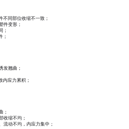
塑件不同部位收缩不一致；
塑件变形；
同；
件；
诱发翘曲；
导致内应力累积；
曲；
部收缩不均；
、流动不均，内应力集中；