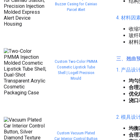
结构
Buzzer Casing for Cainiao
Parcel Alert
4. 材料因
收缩
玻纤
材料
三、翘曲
Custom Two-Color PMMA
Cosmetic Lipstick Tube
1. 产品
Shell | Logell Precision
Mould
均匀
合理
优化
浇口
2. 模具
均衡
Custom Vacuum Plated
合理
Car Interior Control Button