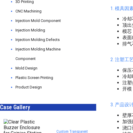
3D Printing
1. 模具因
CNC Machining
冷却
Injection Mold Component
顶出
Injection Molding
模芯
表面
Injection Molding Defects
排气
Injection Molding Machine
Component
2. 注塑工
Mold Design
保压
冷却
Plastic Screen Printing
注塑
Product Design
开模
3. 产品
Case Gallery
壁厚
加强
浇口
Custom Transparent