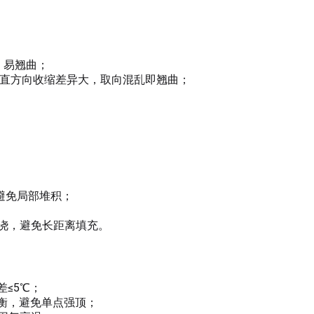
，易翘曲；
与垂直方向收缩差异大，取向混乱即翘曲；
，避免局部堆积；
浇，避免长距离填充。
差≤5℃；
平衡，避免单点强顶；