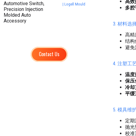
高效
| Logell Mould
多腔
3. 材料
高精
结构
避免
Contact Us
4. 注塑
温度
保压
冷却
平缓
5. 模具
定期
抛光
校准