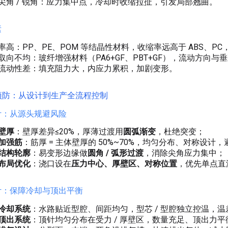
尖角 / 锐角：应力集中点，冷却时收缩拉扯，引发局部翘曲。
素
率高：PP、PE、POM 等结晶性材料，收缩率远高于 ABS、PC
取向不均：玻纤增强材料（PA6+GF、PBT+GF），流动方向
流动性差：填充阻力大，内应力累积，加剧变形。
预防：从设计到生产全流程控制
设计：从源头规避风险
壁厚
：壁厚差异≤20%，厚薄过渡用
圆弧渐变
，杜绝突变；
加强筋
：筋厚 = 主体壁厚的 50%~70%，均匀分布、对称设计
结构轮廓
：易变形边缘做
圆角 / 弧形过渡
，消除尖角应力集中；
布局优化
：浇口设在
压力中心、厚壁区、对称位置
，优先单点直
设计：保障冷却与顶出平衡
冷却系统
：水路贴近型腔、间距均匀，型芯 / 型腔独立控温，温
顶出系统
：顶针均匀分布在受力 / 厚壁区，数量充足、顶出力