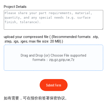
Project Details
upload your compressed file ( (Recommended formats: .stp,
.step, .igs, .iges; max file size: 20 MB).)
Drag and Drop (or) Choose File supported
formats：zip,gz,gzip,rar,7z
Submit Form
如有需要，可在报价前签署保密协议。