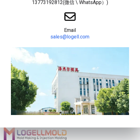
13773192812(微信 \ WhatsApp）)
Email
sales@logell.com