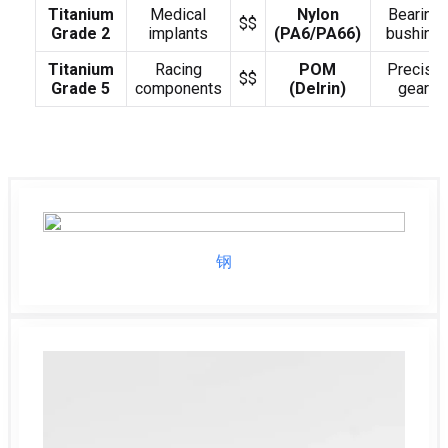
Titanium
Medical
Nylon
Bearings
$$
Grade 2
implants
(PA6/PA66)
bushing
Titanium
Racing
​POM
Precisio
$$
Grade 5
components
(Delrin)
gears
钢