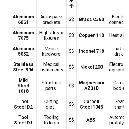
平
Aluminum
Aerospace
Electrica
$$
Brass C360
6061
brackets
connecto
Aluminum
High-stress
$$
Copper 110
Heat sin
7075
fixtures
Aluminum
Marine
Turbine
$$
​Inconel 718
5052
hardware
disks
Stainless
Medical
Electroly
$$
Nickel 200
Steel 304
instruments
equipme
Mild
Structural
Magnesium
Camera
Steel
$$
parts
AZ31B
bodies
1018
Tool
Cutting
Carbon
Gears,
$$
Steel D2
dies
Steel 1045
shafts
Tool
Tooling
Automoti
$$
​ABS
Steel D1
fixtures
prototyp