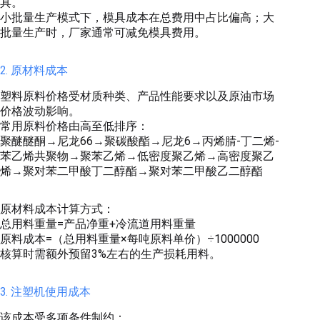
具。
小批量生产模式下，模具成本在总费用中占比偏高；大
批量生产时，厂家通常可减免模具费用。
2. 原材料成本
塑料原料价格受材质种类、产品性能要求以及原油市场
价格波动影响。
常用原料价格由高至低排序：
聚醚醚酮→尼龙66→聚碳酸酯→尼龙6→丙烯腈-丁二烯-
苯乙烯共聚物→聚苯乙烯→低密度聚乙烯→高密度聚乙
烯→聚对苯二甲酸丁二醇酯→聚对苯二甲酸乙二醇酯
原材料成本计算方式：
总用料重量=产品净重+冷流道用料重量
原料成本=（总用料重量×每吨原料单价）÷1000000
核算时需额外预留3%左右的生产损耗用料。
3. 注塑机使用成本
该成本受多项条件制约：