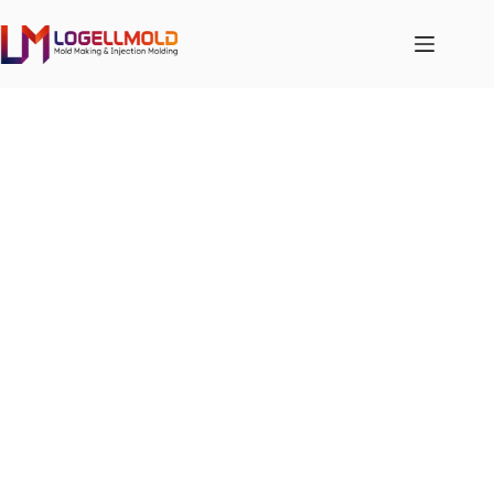
跳
至
内
容